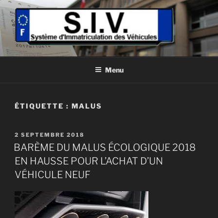
Aller
au
contenu
principal
MA CARTE GRISE RAPIDE
Système d'immatriculation des véhicules
Menu
ÉTIQUETTE :
MALUS
PUBLIÉ
2 SEPTEMBRE 2018
LE
BARÈME DU MALUS ÉCOLOGIQUE 2018
EN HAUSSE POUR L’ACHAT D’UN
VÉHICULE NEUF