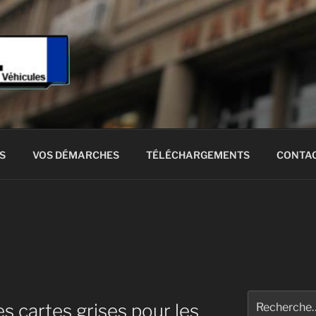
GRISE RAPIDE
 véhicules
S
VOS DÉMARCHES
TÉLÉCHARGEMENTS
CONTA
Recherche
es cartes grises pour les
pour