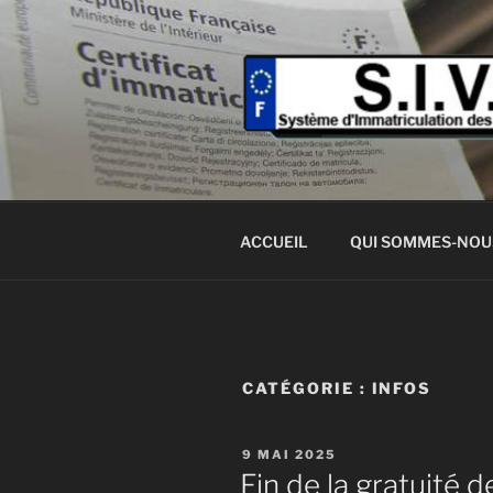
Aller
au
contenu
principal
MA CARTE 
Système d'immatriculation des
ACCUEIL
QUI SOMMES-NOU
CATÉGORIE :
INFOS
PUBLIÉ
9 MAI 2025
LE
Fin de la gratuité d