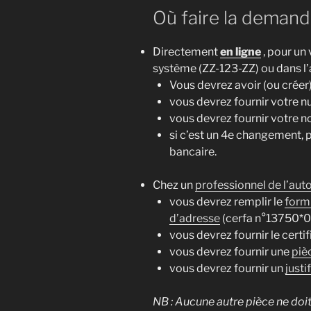
Où faire la demand
Directement
en ligne
, pour un
système (ZZ-123-ZZ) ou dans l’
Vous devrez avoir (ou crée
vous devrez fournir votre 
vous devrez fournir votre n
si c’est un 4e changement, 
bancaire.
Chez un
professionnel de l’aut
vous devrez remplir le
form
d’adresse
(cerfa n°13750*0
vous devrez fournir le certi
vous devrez fournir une
piè
vous devrez fournir un
justi
NB : Aucune autre pièce ne doi