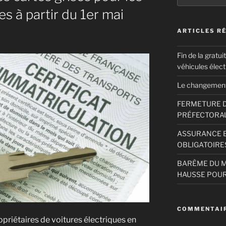
:
es à partir du 1er mai
ARTICLES R
Fin de la gratui
véhicules élect
Le changement
FERMETURE D
PRÉFECTORAU
ASSURANCE E
OBLIGATOIRE
BARÈME DU M
HAUSSE POUR
COMMENTAIR
opriétaires de voitures électriques en